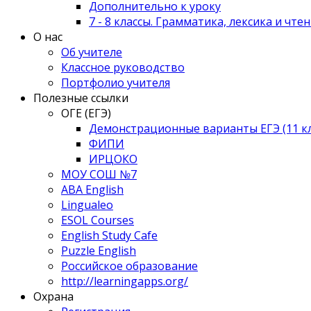
Дополнительно к уроку
7 - 8 классы. Грамматика, лексика и чте
О нас
Об учителе
Классное руководство
Портфолио учителя
Полезные ссылки
ОГЕ (ЕГЭ)
Демонстрационные варианты ЕГЭ (11 клас
ФИПИ
ИРЦОКО
МОУ СОШ №7
ABA English
Lingualeo
ESOL Courses
English Study Cafe
Puzzle English
Российское образование
http://learningapps.org/
Охрана