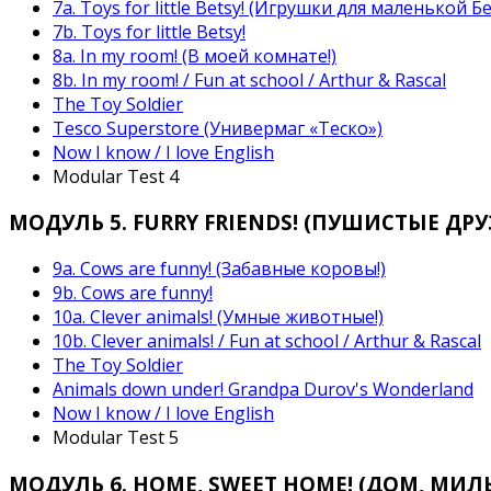
7а. Toys for little Betsy! (Игрушки для маленькой Бе
7b. Toys for little Betsy!
8a. In my room! (В моей комнате!)
8b. In my room! / Fun at school / Arthur & Rascal
The Toy Soldier
Tesco Superstore (Универмаг «Теско»)
Now I know / I love English
Modular Test 4
МОДУЛЬ 5. FURRY FRIENDS! (ПУШИСТЫЕ ДРУЗ
9a. Cows are funny! (Забавные коровы!)
9b. Cows are funny!
10а. Clever animals! (Умные животные!)
10b. Clever animals! / Fun at school / Arthur & Rascal
The Toy Soldier
Animals down under! Grandpa Durov's Wonderland
Now I know / I love English
Modular Test 5
МОДУЛЬ 6. HOME, SWEET HOME! (ДОМ, МИЛ