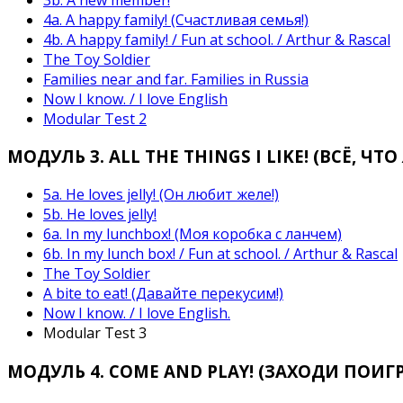
4а. A happy family! (Счастливая семья!)
4b. A happy family! / Fun at school. / Arthur & Rascal
The Toy Soldier
Families near and far. Families in Russia
Now I know. / I love English
Modular Test 2
МОДУЛЬ 3. ALL THE THINGS I LIKE! (ВСЁ, ЧТ
5а. Не loves jelly! (Он любит желе!)
5b. Не loves jelly!
6а. In my lunchbox! (Моя коробка с ланчем)
6b. In my lunch box! / Fun at school. / Arthur & Rascal
The Toy Soldier
A bite to eat! (Давайте перекусим!)
Now I know. / I love English.
Modular Test 3
МОДУЛЬ 4. СОМЕ AND PLAY! (ЗАХОДИ ПОИГР