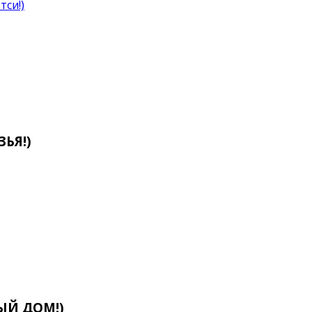
тси!)
ЬЯ!)
ЫЙ ДОМ!)