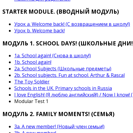
STARTER MODULE. (ВВОДНЫЙ МОДУЛЬ)
Урок a. Welcome back! (С возвращением в школу!)
Урок b. Welcome back!
МОДУЛЬ 1. SCHOOL DAYS! (ШКОЛЬНЫЕ ДНИ!
1а. School again! (Снова в школу!)
1b. School again!
2a. School Subjects (Школьные предметы)
2b. School subjects. Fun at school. Arthur & Rascal
The Toy Soldier
Schools in the UK. Primary schools in Russia
I love English! (Я люблю английский!) / Now I know! 
Modular Test 1
МОДУЛЬ 2. FAMILY MOMENTS! (СЕМЬЯ)
3a. A new member! (Новый член семьи!)
3b. A new member!