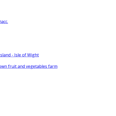
асс.
sland - Isle of Wight
r own fruit and vegetables farm