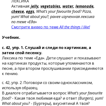
ЛЕКСИКА
Активная:
jelly
,
vegetables
,
water
,
lemonade
,
cheese
,
eggs
, What's your favourite food? Pizza,
yum! What about you?; ранее изученная лексика
по теме «Еда»
Смотрите видео по теме
All the things I like!
Учебник.
с. 42, упр. 1. Слушай и следи по картинкам, а
затем спой песенку.
Лексика по теме «Еда». Дети слушают и показывают
на картинках продукты, которые упоминаются в
песне, а при втором прослушивании присоединяются
к пению.
с. 42, упр. 2. Поговори со своим одноклассником,
используя образец.
В диалоге отрабатывается вопрос
What's your favourite
food?
- Какая твоя любимая еда? и ответ
(Burgers), yum!
What about you?
- (Бургеры), вкуснятина! А твоя?