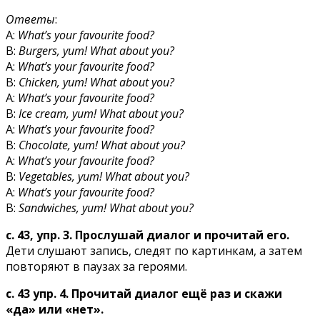
Ответы
:
A:
What’s your favourite food?
В:
Burgers, yum! What about you?
A:
What’s your favourite food?
B:
Chicken, yum! What about you?
A:
What’s your favourite food?
B:
Ice cream, yum! What about you?
A:
What’s your favourite food?
B:
Chocolate, yum! What about you?
A:
What’s your favourite food?
B:
Vegetables, yum! What about you?
A:
What’s your favourite food?
B:
Sandwiches, yum! What about you?
c. 43, упр. 3. Прослушай диалог и прочитай его.
Дети слушают запись, следят по картинкам, а затем
повторяют в паузах за героями.
с. 43 упр. 4. Прочитай диалог ещё раз и скажи
«да» или «нет».