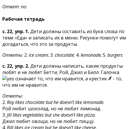
Ответ
: nо
Рабочая тетрадь
с. 22, упр. 1.
Дети должны составить из букв слова по
теме «Еда» и записать их в меню. Рисунки помогут им
догадаться, что это за продукты.
Ответы
: 2.
ice cream
; 3.
chocolate
; 4.
lemonade
; 5.
burgers
c. 22, ynp. 2.
Дети должны написать, какие продукты
любят и не любят Бетти, Рой, Джил и Билл. Галочка
означает то, что им нравится, а крестик
- то,
что им не нравится.
Ответы
:
2.
Roy likes chocolate but he doesn't like lemonade.
Рой любит шоколад, но не любит лимонад.
3.
Jill likes vegetables but she doesn’t like pizza.
Джил любит овощи, но не любит пиццу.
4.
Bill likes ice cream but he doesn’t like cheese.