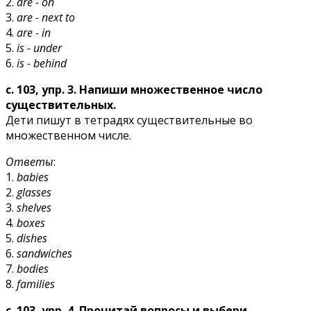
2.
are - on
3.
are - next to
4.
are - in
5.
is - under
6.
is - behind
с. 103, упр. 3. Напиши множественное число
существительных.
Дети пишут в тетрадях существительные во
множественном числе.
Ответы
:
1.
babies
2.
glasses
3.
shelves
4.
boxes
5.
dishes
6.
sandwiches
7.
bodies
8.
families
c. 103, ynp. 4. Прочитай вопросы и выбери