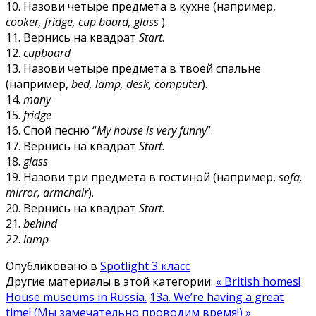
10. Назови четыре предмета в кухне (например,
cooker, fridge, сир board, glass
).
11. Вернись на квадрат
Start
.
12.
cupboard
13. Назови четыре предмета в твоей спальне
(например,
bed, lamp, desk, computer
).
14.
many
15.
fridge
16. Спой песню “
My house is very funny
”.
17. Вернись на квадрат
Start
.
18.
glass
19. Назови три предмета в гостиной (например,
sofa,
mirror, armchair
).
20. Вернись на квадрат
Start
.
21.
behind
22.
lamp
Опубликовано в
Spotlight 3 класс
Другие материалы в этой категории:
« British homes!
House museums in Russia.
13а. We’re having a great
time! (Мы замечательно проводим время!) »