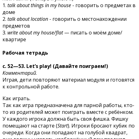
1.
talk about things in my house
- говорить о предметах в
доме
2.
talk about location
- говорить о местонахождении
предметов
3.
write about ту house/flat
— писать о моём доме/
квартире
Рабочая тетрадь
с. 52—53. Let’s play! (Давайте поиграем!)
Комментарий
.
Играя, дети повторяют материал модуля и готовятся
к контрольной работе.
Как играть.
Так как игра предназначена для парной работы, кто-
то из родителей может поиграть вместе с ребёнком.
У каждого игрока должна быть своя фишка. Фишку
помещают на старте (
Start
). Игроки бросают кубик по
очереди. Когда они попадают на голубой квадрат,