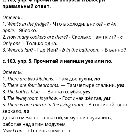
правильный ответ.
Ответы
:
1.
What’s in the fridge?
- Что в холодильнике? -
a
An
apple.
- Яблоко.
2.
How many cookers are there?
- Сколько там плит? -
с
Only one.
- Только одна.
3.
Where’s Ian?
- Где Иен? -
b
In the bathroom
. - В ванной.
с. 103, упр. 5. Прочитай и напиши yes или nо.
Ответы
:
1.
There are two kitchens.
- Там две кухни,
nо
2.
There are four bedrooms.
— Там четыре спальни,
yes
3.
The bath is blue
. — Ванна голубая,
yes
4.
The living room is yellow.
- Гостиная жёлтая,
yes
5.
There is one mirror in the living room.
- В гостиной одно
зеркало,
nо
Дети отмечают галочкой, чему они научились,
работая над этим модулем.
Now I сап ...
(Теперь я умею ...)