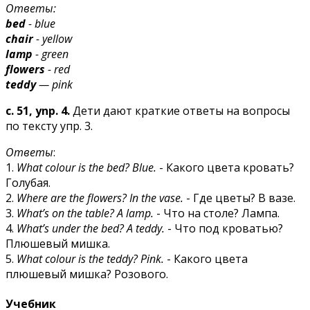
Ответы:
bed
- blue
chair
- yellow
lamp
- green
flowers
- red
teddy
— pink
c. 51, ynp. 4.
Дети дают краткие ответы на вопросы
по тексту упр. 3.
Ответы
:
1.
What colour is the bed? Blue.
- Какого цвета кровать?
Голубая.
2.
Where are the flowers? In the vase.
- Где цветы? В вазе.
3.
What’s on the table? A lamp.
- Что на столе? Лампа.
4.
What’s under the bed? A teddy.
- Что под кроватью?
Плюшевый мишка.
5.
What colour is the teddy? Pink.
- Какого цвета
плюшевый мишка? Розового.
Учебник