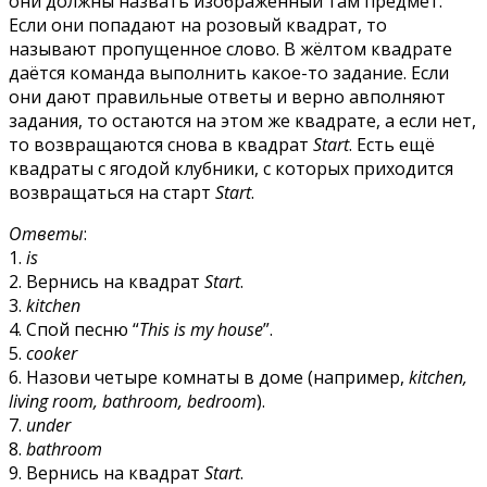
они должны назвать изображённый там предмет.
Если они попадают на розовый квадрат, то
называют пропущенное слово. В жёлтом квадрате
даётся команда выполнить какое-то задание. Если
они дают правильные ответы и верно авполняют
задания, то остаются на этом же квадрате, а если нет,
то возвращаются снова в квадрат
Start
. Есть ещё
квадраты с ягодой клубники, с которых приходится
возвращаться на старт
Start
.
Ответы
:
1.
is
2. Вернись на квадрат
Start
.
3.
kitchen
4. Спой песню “
This is ту house
”.
5.
cooker
6. Назови четыре комнаты в доме (например,
kitchen,
living room, bathroom, bedroom
).
7.
under
8.
bathroom
9. Вернись на квадрат
Start
.