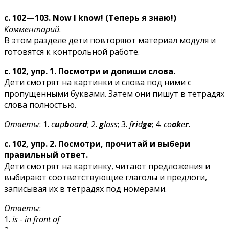
с. 102—103. Now I know! (Теперь я знаю!)
Комментарий
.
В этом разделе дети повторяют материал модуля и
готовятся к контрольной работе.
с. 102, упр. 1. Посмотри и допиши слова.
Дети смотрят на картинки и слова под ними с
пропущенными буквами. Затем они пишут в тетрадях
слова полностью.
Ответы
: 1.
c
u
p
b
oa
rd
; 2.
g
lass
; 3.
f
ri
d
ge
; 4.
co
ok
e
r
.
с. 102, упр. 2. Посмотри, прочитай и выбери
правильный ответ.
Дети смотрят на картинку, читают предложения и
выбирают соответствующие глаголы и предлоги,
записывая их в тетрадях под номерами.
Ответы
:
1.
is - in front of