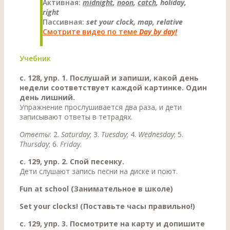
Активная:
midnight
,
noon
,
catch
, holiday,
right
Пассивная:
set your clock, map, relative
Смотрите видео по теме
Day by day!
Учебник
с. 128, упр. 1. Послушай и запиши, какой день
недели соответствует каждой картинке. Один
день лишний.
Упражнение прослушивается два раза, и дети
записывают ответы в тетрадях.
Ответы
: 2.
Saturday
; 3.
Tuesday
; 4.
Wednesday
; 5.
Thursday
; 6.
Friday
.
c. 129, ynp. 2. Спой песенку.
Дети слушают запись песни на диске и поют.
Fun at school (Занимательное в школе)
Set your clocks! (Поставьте часы правильно!)
с. 129, упр. 3. Посмотрите на карту и допишите