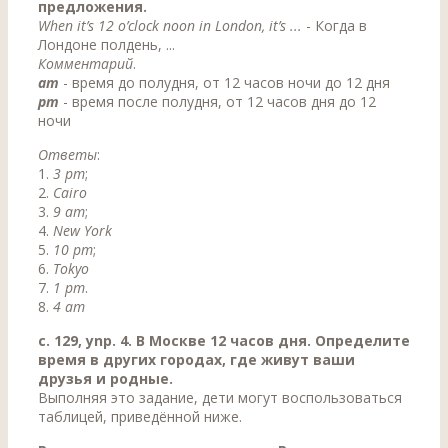
предложения.
When it’s 12 o’clock noon in London, it’s ...
- Когда в
Лондоне полдень, ...
Комментарий
.
am
- время до полудня, от 12 часов ночи до 12 дня
рm
- время после полудня, от 12 часов дня до 12
ночи
Ответы
:
1.
3 рm
;
2.
Cairo
3.
9 am
;
4.
New York
5.
10 рm
;
6.
Tokyo
7.
1 рm
.
8.
4 am
c. 129, ynp. 4. В Москве 12 часов дня. Определите
время в других городах, где живут ваши
друзья и родные.
Выполняя это задание, дети могут воспользоваться
таблицей, приведённой ниже.