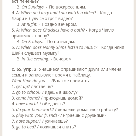
ест печенье?
B:
On Sundays.
- По воскресеньям.
4. A:
When do Larry and Lulu watch a video?
- Когда
Ларри и Лулу смотрят видео?
В:
At night.
- Поздно вечером.
5. A:
When does Chuckles have a bath?
- Когда Чаклз
принимает ванну?
B:
On Fridays.
- По пятницам.
6. A:
When does Nanny Shine listen to music?
- Когда няня
Шайн слушает музыку?
B:
In the evening.
- Вечером.
с. 65, упр. 3.
Учащиеся опрашивают друга или члена
семьи и записывают время в таблицу.
What time do you ...
/В какое время ты ...
1.
get up?
/ встаёшь?
2.
go to school?
/ идёшь в школу?
3.
come home?
/ приходишь домой?
4.
have lunch?
/ обедаешь?
5.
do your homework?
/ делаешь домашнюю работу?
6.
play with your friends?
/ играешь с друзьями?
7.
have supper?
/ ужинаешь?
8.
go to bed?
/ ложишься спать?