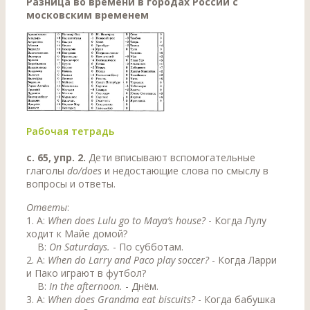
Разница во времени в городах России с
московским временем
Рабочая тетрадь
с. 65, упр. 2.
Дети вписывают вспомогательные
глаголы
do/does
и недостающие слова по смыслу в
вопросы и ответы.
Ответы
:
1. A:
When does Lulu go to Maya’s house?
- Когда Лулу
ходит к Майе домой?
В:
On Saturdays.
- По субботам.
2. A:
When do Larry and Paco play soccer?
- Когда Ларри
и Пако играют в футбол?
B:
In the afternoon.
- Днём.
3. A:
When does Grandma eat biscuits?
- Когда бабушка