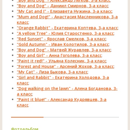
"Boy and Dog" - Александр Легков, 3-а класс
;
"Boy and Dog" - Даниил Смирнов, 3-а класс
;
"My Cat and I" - Елизавета Нужина, 3-а класс
;
"Mum and Dog!" - Анастасия Масленникова, 3-а
класс
;
"Orange Rabbit" - Екатерина Коптева, 3-а класс
;
"A yellow Tree" - Юлия Старостенко, 3-а класс
;
"Red Sunset" - Ярослав Смелков, 3-а класс
;
"Gold Autumn" - Иван Колотилов, 3-а класс
;
"Boy and Dog" - Матвей Журавлев, 3-а класс
;
"Boy and Girl" - Анна Гоголева, 3-а класс
;
"Paint it red!" - Ульяна Колесник, 3-а класс
;
"Forest and House" - Арсений Жохов, 3-а класс
;
"My Cat" - Лиза Быкова, 3-а класс
;
"Girl and Rabbit" - Екатерина Холодова, 3-а
класс
;
"Dog walking on the lawn" - Алена Богданова, 3-
а класс
;
"Paint it blue!" - Александр Кудрявцев, 3-а
класс
.
Фотоальбом