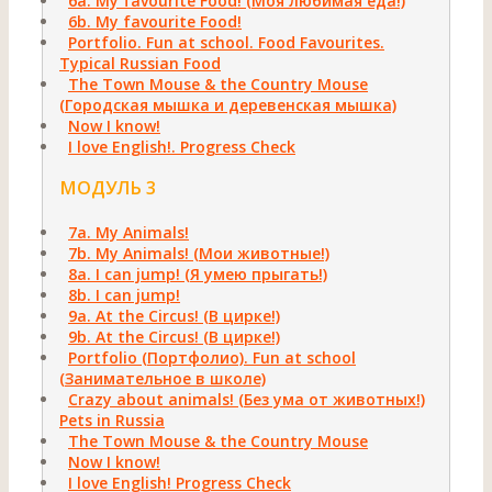
6а. Му favourite Food! (Моя любимая еда!)
6b. Му favourite Food!
Portfolio. Fun at school. Food Favourites.
Typical Russian Food
The Town Mouse & the Country Mouse
(Городская мышка и деревенская мышка)
Now I know!
I love English!. Progress Check
МОДУЛЬ 3
7a. My Animals!
7b. My Animals! (Мои животные!)
8а. I can jump! (Я умею прыгать!)
8b. I can jump!
9а. At the Circus! (В цирке!)
9b. At the Circus! (В цирке!)
Portfolio (Портфолио). Fun at school
(Занимательное в школе)
Crazy about animals! (Без ума от животных!)
Pets in Russia
The Town Mouse & the Country Mouse
Now I know!
I love English! Progress Check