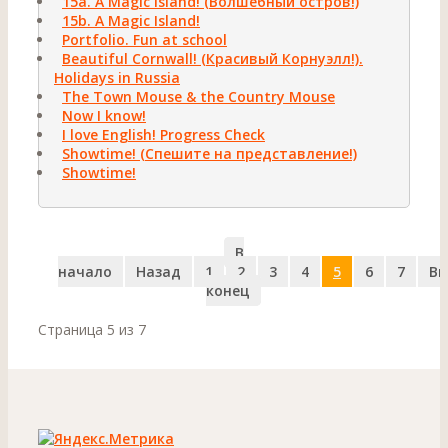
15а. A Magic Island! (Волшебный остров!)
15b. A Magic Island!
Portfolio. Fun at school
Beautiful Cornwall! (Красивый Корнуэлл!).
Holidays in Russia
The Town Mouse & the Country Mouse
Now I know!
I love English! Progress Check
Showtime! (Спешите на представление!)
Showtime!
В
начало
Назад
1
2
3
4
5
6
7
Вп
конец
Страница 5 из 7