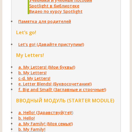
Учебники и учебные пособия
Spotlight в библиотеке
Видео по курсу Spotlight
Памятка для родителей
Let’s go!
Let’s go! (Давайте приступим!)
Му Letters!
а. Му Letters! (Мои буквы!)
b. Му Letters!
с-d. Му Letters!
e. Letter Blends! (Буквосочетания!)
f. Big and Small! (Заглавные и строчные!)
ВВОДНЫЙ МОДУЛЬ (STARTER MODULE)
a. Hello! (Здравствуй(те)!
)
b. Hello!
а. Му Family! (Моя семья!)
b. Му Family!