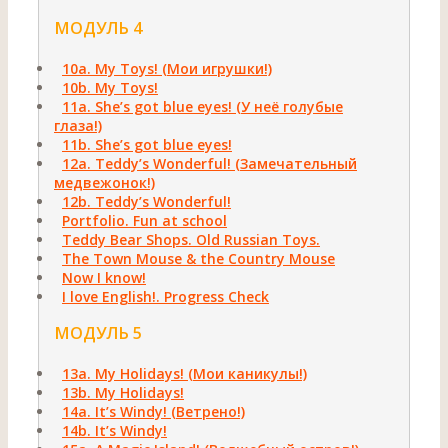
МОДУЛЬ 4
10a. My Toys! (Мои игрушки!)
10b. My Toys!
11а. She’s got blue eyes! (У неё голубые
глаза!)
11b. She’s got blue eyes!
12а. Teddy’s Wonderful! (Замечательный
медвежонок!)
12b. Teddy’s Wonderful!
Portfolio. Fun at school
Teddy Bear Shops. Old Russian Toys.
The Town Mouse & the Country Mouse
Now I know!
I love English!. Progress Check
МОДУЛЬ 5
13a. My Holidays! (Мои каникулы!)
13b. My Holidays!
14a. It’s Windy! (Ветрено!)
14b. It’s Windy!