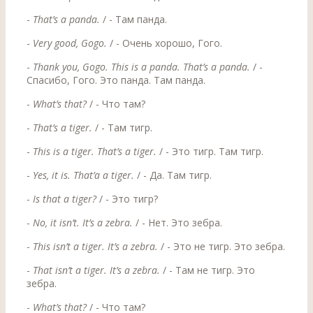
-
That’s a panda.
/ - Там панда.
-
Very good, Gogo.
/ - Очень хорошо, Гого.
-
Thank you, Gogo. This is a panda. That’s a panda.
/ -
Спасибо, Гого. Это панда. Там панда.
-
What’s that?
/ - Что там?
-
That’s a tiger.
/ - Там тигр.
-
This is a tiger. That’s a tiger.
/ - Это тигр. Там тигр.
-
Yes, it is. That’a a tiger.
/ - Да. Там тигр.
-
Is that a tiger?
/ - Это тигр?
-
No, it isn’t. It’s a zebra.
/ - Нет. Это зебра.
-
This isn’t a tiger. It’s a zebra.
/ - Это не тигр. Это зебра.
-
That isn’t a tiger. It’s a zebra.
/ - Там не тигр. Это
зебра.
-
What’s that?
/ - Что там?