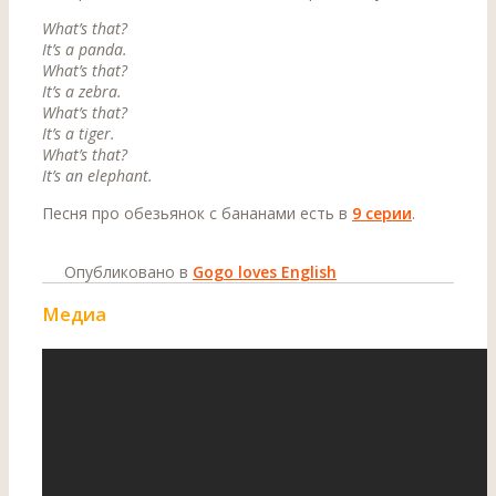
What’s that?
It’s a panda.
What’s that?
It’s a zebra.
What’s that?
It’s a tiger.
What’s that?
It’s an elephant.
Песня про обезьянок с бананами есть в
9 серии
.
Опубликовано в
Gogo loves English
Медиа