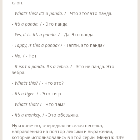
слон.
-
What’s this? It’s a panda.
/ - Что это? это панда.
-
It’s a panda.
/ - Это панда.
-
Yes, it is. It’s a panda.
/ - Да. Это панда.
-
Tappy, is this a panda?
/ - Тэппи, это панда?
-
No.
/ - Нет.
-
It isn’t a panda. It’s a zebra.
/ - Это не панда. Это
зебра.
-
What’s this?
/ - Что это?
-
It’s a tiger.
/ - Это тигр.
-
What’s that?
/ - Что там?
-
It’s a monkey.
/ - Это обезьяна.
Ну и конечно, очередная веселая песенка,
направленная на повтор лексики и выражений,
которые использовались в этой серии. Минута: 4:39