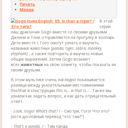
Печать
Медиа
В этой
серии
наш дракончик Gogo вместе со своими друзьями
Дженни и Тони отправляются на прогулку в зоопарк.
Дети вместе с Гого смогут узнать и выучить
названия животных (
panda, tiger, zebra, monkey,
elephant)
, а также повторить и выучить новые
общие выражения. Затем Gogo возьмет
всех
животных
на свою планету, чтобы показать их
своим друзьям.
В этом мультике очень наглядно показывается
разница между указательными местоимениями
this/that в конструкции
this is…
и
that is…
. Также мы
узнаем как задать вопрос, и как дать отрицательный
ответ.
-
Look, Gogo! What’s that?
/ - Смотри, Гого! Что это?
(хотя дословный перевод “что там?”)
-
That’s a panda.
/ - Там панда.