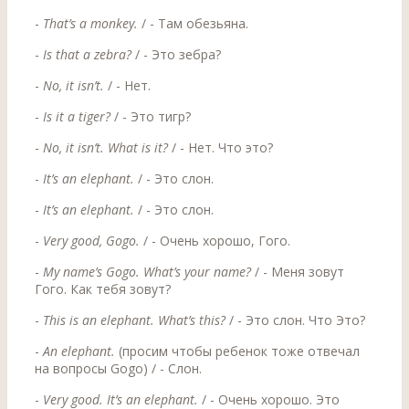
-
That’s a monkey.
/ - Там обезьяна.
-
Is that a zebra?
/ - Это зебра?
-
No, it isn’t.
/ - Нет.
-
Is it a tiger?
/ - Это тигр?
-
No, it isn’t. What is it?
/ - Нет. Что это?
-
It’s an elephant.
/ - Это слон.
-
It’s an elephant.
/ - Это слон.
-
Very good, Gogo.
/ - Очень хорошо, Гого.
-
My name’s Gogo. What’s your name?
/ - Меня зовут
Гого. Как тебя зовут?
-
This is an elephant. What’s this?
/ - Это слон. Что Это?
-
An elephant.
(просим чтобы ребенок тоже отвечал
на вопросы Gogo) / - Слон.
-
Very good. It’s an elephant.
/ - Очень хорошо. Это