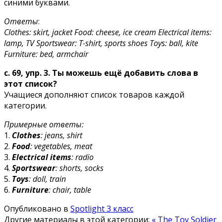
синими буквами.
Ответы
:
Clothes: skirt, jacket Food: cheese, ice cream Electrical items:
lamp, TV Sportswear: T-shirt, sports shoes Toys: ball, kite
Furniture: bed, armchair
c. 69, упр. 3. Ты можешь ещё добавить слова в
этот список?
Учащиеся дополняют список товаров каждой
категории.
Примерные ответы:
1.
Clothes
: jeans, shirt
2.
Food
: vegetables, meat
3.
Electrical items
: radio
4.
Sportswear
: shorts, socks
5.
Toys
: doll, train
6.
Furniture
: chair, table
Опубликовано в
Spotlight 3 класс
Другие материалы в этой категории:
« The Toy Soldier