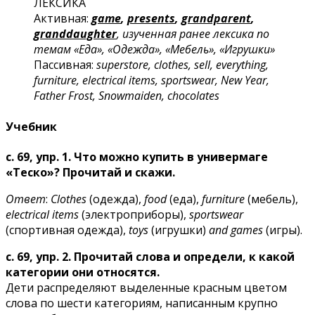
ЛЕКСИКА
Активная:
game
,
presents
,
grandparent
,
granddaughter
, изученная ранее лексика по
темам «Еда», «Одежда», «Мебель», «Игрушки»
Пассивная:
superstore, clothes, sell, everything,
furniture, electrical items, sportswear, New Year,
Father Frost, Snowmaiden, chocolates
Учебник
с. 69, упр. 1. Что можно купить в универмаге
«Теско»? Прочитай и скажи.
Ответ
:
Clothes
(одежда),
food
(еда),
furniture
(мебель),
electrical items
(электроприборы),
sportswear
(спортивная одежда),
toys
(игрушки)
and games
(игры).
с. 69, упр. 2. Прочитай слова и определи, к какой
категории они относятся.
Дети распределяют выделенные красным цветом
слова по шести категориям, написанным крупно