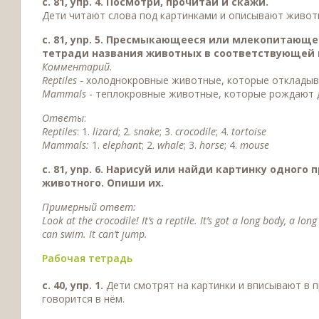
с. 81, упр. 4. Посмотри, прочитай и скажи.
Дети читают слова под картинками и описывают живот
c. 81, ynp. 5. Пресмыкающееся или млекопитающе
тетради названия животных в соответствующей 
Комментарий
.
Reptiles
- холоднокровные животные, которые откладыв
Mammals
- теплокровные животные, которые рождают 
Ответы
:
Reptiles
: 1.
lizard
; 2.
snake
; 3.
crocodile
; 4.
tortoise
Mammals:
1.
elephant
; 2.
whale
; 3.
horse
; 4.
mouse
c. 81, ynp. 6. Нарисуй или найди картинку одно
животного. Опиши их.
Примерный ответ:
Look at the crocodile! It’s a reptile. It’s got a long body, a long
can swim. It can’t jump.
Рабочая тетрадь
с. 40, упр. 1.
Дети смотрят на картинки и вписывают в 
говорится в нём.