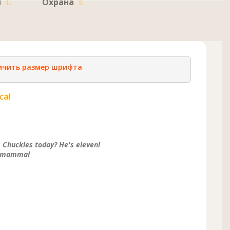
и
Охрана
ичить размер шрифта
cal
Chuckles today? He's eleven!
e, mammal