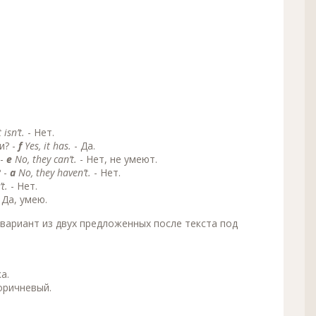
 isn’t.
- Нет.
и? -
f
Yes, it has.
- Да.
 -
е
No, they can’t.
- Нет, не умеют.
 -
a
No, they haven’t.
- Нет.
t.
- Нет.
Да, умею.
вариант из двух предложенных после текста под
а.
оричневый.