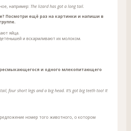
ное, например:
The lizard has got a long tail.
е? Посмотри ещё раз на картинки и напиши в
группе.
ают яйца.
детёнышей и вскармливают их молоком.
го пресмыкающегося и одного млекопитающего
 tail, four short legs and a big head. It’s got big teeth too! It
предложение номер того животного, о котором