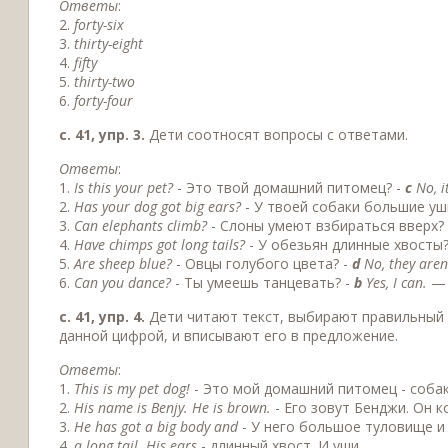
Ответы
:
2.
forty-six
3.
thirty-eight
4.
fifty
5.
thirty-two
6.
forty-four
c. 41, упр. 3.
Дети соотносят вопросы с ответами.
Ответы
:
1.
Is this your pet?
- Это твой домашний питомец? -
с
No, it
2.
Has your dog got big ears?
- У твоей собаки большие уш
3.
Can elephants climb?
- Слоны умеют взбираться вверх?
4.
Have chimps got long tails?
- У обезьян длинные хвосты?
5.
Are sheep blue?
- Овцы голубого цвета? -
d
No, they aren’
6.
Can you dance?
- Ты умеешь танцевать? -
b
Yes, I can.
— 
с. 41, упр. 4.
Дети читают текст, выбирают правильный 
данной цифрой, и вписывают его в предложение.
Ответы
:
1.
This is ту pet dog!
- Это мой домашний питомец - собак
2.
His name is Benjy. He is brown.
- Его зовут Бенджи. Он к
3.
He has got a big body and
- У него большое туловище и
4.
a long tail. His ears
- длинный хвост. И уши