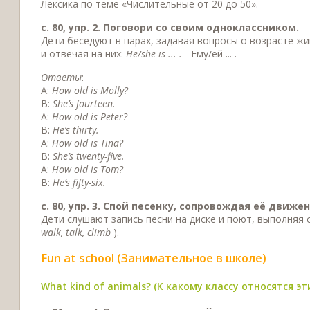
Лексика по теме «Числительные от 20 до 50».
с. 80, упр. 2. Поговори со своим одноклассником.
Дети беседуют в парах, задавая вопросы о возрасте жи
и отвечая на них:
He/she is ... .
- Ему/ей ... .
Ответы
:
A:
How old is Molly?
В:
She’s fourteen
.
A:
How old is Peter?
B:
He’s thirty.
A:
How old is Tina?
B:
She’s twenty-five.
A:
How old is Tom?
B:
He’s fifty-six.
c. 80, упр. 3. Спой песенку, сопровождая её движе
Дети слушают запись песни на диске и поют, выполняя
walk, talk, climb
).
Fun at school (Занимательное в школе)
What kind of animals? (К какому классу относятся э