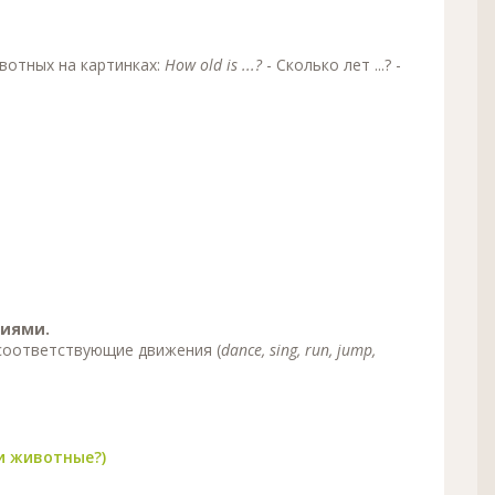
вотных на картинках:
How old is ...?
- Сколько лет ...? -
ниями.
 соответствующие движения (
dance, sing, run, jump,
ти животные?)