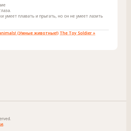
шие
глаза.
и умеет плавать и прыгать, но он не умеет лазить
r animals! (Умные животные!)
The Toy Soldier »
erved.
se
.