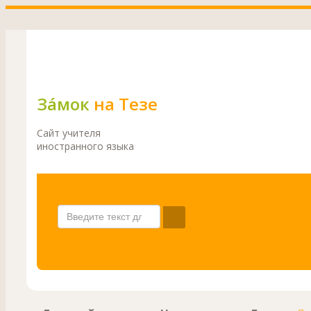
Зáмок
на Тезе
Сайт учителя
иностранного языка