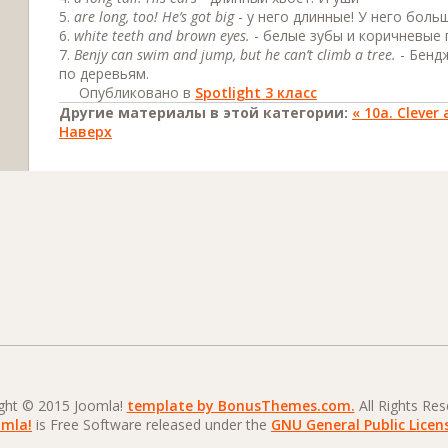
5.
are long, too! He’s got big
- у него длинные! У него боль
6.
white teeth and brown eyes.
- белые зубы и коричневые 
7.
Benjy can swim and jump, but he can’t climb a tree.
- Бендж
по деревьям.
Опубликовано в
Spotlight 3 класс
Другие материалы в этой категории:
« 10а. Cleve
Наверх
ght © 2015 Joomla!
template by BonusThemes.com.
All Rights Res
omla!
is Free Software released under the
GNU General Public Licen