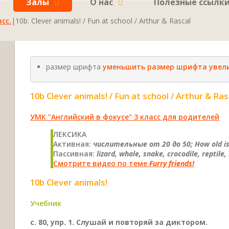
Залы
О нас
Полезные ссылк
сс.
|
10b. Clever animals! / Fun at school / Arthur & Rascal
размер шрифта
уменьшить размер шрифта
увел
10b Clever animals! / Fun at school / Arthur & Ras
УМК "Английский в фокусе" 3 класс для родителей
ЛЕКСИКА
Активная:
числительные от 20 до 50; How old is 
Пассивная:
lizard, whale, snake, crocodile, reptil
Смотрите видео по теме
Furry friends!
10b Clever animals!
Учебник
с. 80, упр. 1. Слушай и повторяй за диктором.