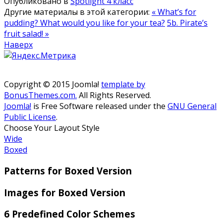
Опубликовано в
Spotlight 4 класс
Другие материалы в этой категории:
« What’s for
pudding? What would you like for your tea?
5b. Pirate’s
fruit salad! »
Наверх
Copyright © 2015 Joomla!
template by
BonusThemes.com.
All Rights Reserved.
Joomla!
is Free Software released under the
GNU General
Public License
.
Choose Your Layout Style
Wide
Boxed
Patterns for Boxed Version
Images for Boxed Version
6 Predefined Color Schemes