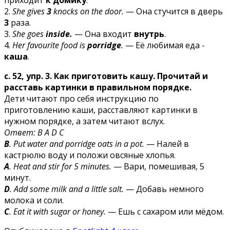
приходит
к домику
.
2.
She gives
3
knocks on the door.
— Она стучится в дверь
3
раза.
3.
She goes
inside.
— Она входит
внутрь
.
4.
Her favourite food is
porridge
.
— Её любимая еда -
каша
.
с. 52, упр. 3. Как приготовить кашу. Прочитай и
расставь картинки в правильном порядке.
Дети читают про себя инструкцию по
приготовлению каши, расставляют картинки в
нужном порядке, а затем читают вслух.
Ответ: В A D С
B
. Put water and porridge oats in a pot.
— Налей в
кастрюлю воду и положи овсяные хлопья.
A
. Heat and stir for 5 minutes.
— Вари, помешивая, 5
минут.
D
. Add some milk and a little salt.
— Добавь немного
молока и соли.
C
. Eat it with sugar or honey.
— Ешь с сахаром или мёдом.