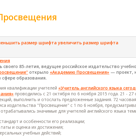
Просвещения
меньшить размер шрифта
увеличить размер шрифта
нь своего 85-летия, ведущее российское издательство учебн
росвещение"
открыло
«Академию Просвещения»
— проект, 
 сфере образования.
ния квалификации учителей
«Учитель английского языка сего
вания»
проводились с 21 октября по 6 ноября 2015 года. 21 - 2
кций, выполнить и отослать предложенные задания. 72 часовая
са издательства "Просвещение" с 1 по 6 ноября, предусматрива
отрабатывались значимые для учителей английского языка темы
тандарт и особенности его реализации;
таты и оценка их достижения;
ерсальных учебных действий;