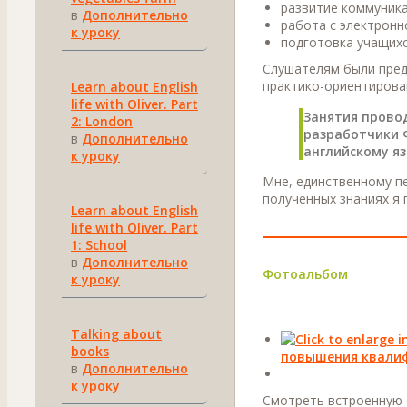
развитие коммуника
в
Дополнительно
работа с электронн
к уроку
подготовка учащихс
Слушателям были предл
практико-ориентирова
Learn about English
life with Oliver. Part
Занятия прово
2: London
разработчики 
в
Дополнительно
английскому яз
к уроку
Мне, единственному пе
полученных знаниях я 
Learn about English
life with Oliver. Part
1: School
в
Дополнительно
Фотоальбом
к уроку
Talking about
books
повышения квалиф
в
Дополнительно
к уроку
Смотреть встроенную 