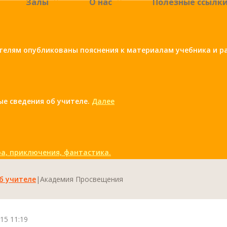
Залы
О нас
Полезные ссылк
елям опубликованы пояснения к материалам учебника и ра
ые сведения об учителе.
Далее
а, приключения, фантастика.
б учителе
|
Академия Просвещения
15 11:19