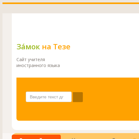
Зáмок
на Тезе
Сайт учителя
иностранного языка