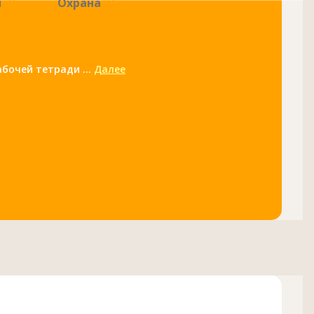
и
Охрана
бочей тетради ...
Далее