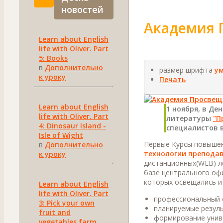
новостей
Академия 
Learn about English
life with Oliver. Part
5: Books
в
Дополнительно
размер шрифта
у
к уроку
Печать
Learn about English
1 ноября, в Де
life with Oliver. Part
литературы
"П
4: Dinosaur Island -
специалистов в
Isle of Wight
Первые Курсы повыше
в
Дополнительно
технологии препода
к уроку
дистанционных(WEB) ле
базе центрального офи
которых освещались и 
Learn about English
life with Oliver. Part
профессиональный с
3: Pick your own
планируемые резуль
fruit and
формирование унив
vegetables farm