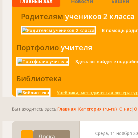
Главный зал
Новости
Башни
Родителям
учеников 2 класса
В помощь родит
Портфолио
учителя
Здесь вы найдете подробн
Библиотека
Учебники, методическая литератур
Вы находитесь здесь:
Главная
|
Категория (ru-ru)
|
О нас
|
О
Среда, 11 ноября 20
Доска