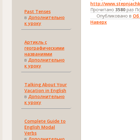
http://www.stepnjachk
Прочитано
3580
раз
По
Past Tenses
Опубликовано в
Об
в
Дополнительно
Наверх
к уроку
Артикль с
географическими
названиями
в
Дополнительно
к уроку
Talking About Your
Vacation in English
в
Дополнительно
к уроку
Complete Guide to
English Modal
Verbs
в
Дополнительно