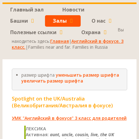
Главный зал
Новости
Башни
Залы
О нас
Вы
Полезные ссылки
Охрана
находитесь здесь:
Главная
|
Английский в фокусе. 3
класс.
|
Families near and far. Families in Russia
размер шрифта
уменьшить размер шрифта
увеличить размер шрифта
Spotlight on the UK/Australia
(Великобритания/Австралия в фокусе)
УМК "Английский в фокусе" 3 класс для родителей
ЛЕКСИКА
Активная:
aunt, uncle, cousin, live, the UK