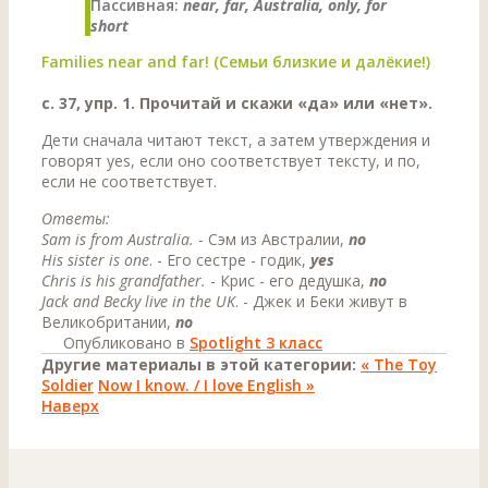
Пассивная:
near, far, Australia, only, for
short
Families near and far! (Семьи близкие и далёкие!)
с. 37, упр. 1. Прочитай и скажи «да» или «нет».
Дети сначала читают текст, а затем утверждения и
говорят yes, если оно соответствует тексту, и по,
если не соответствует.
Ответы:
Sam is from Australia.
- Сэм из Австралии,
nо
His sister is one
. - Его сестре - годик,
yes
Chris is his grandfather.
- Крис - его дедушка,
no
Jack and Becky live in the UK
. - Джек и Беки живут в
Великобритании,
nо
Опубликовано в
Spotlight 3 класс
Другие материалы в этой категории:
« The Toy
Soldier
Now I know. / I love English »
Наверх