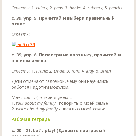
Ответы
: 1.
rulers
; 2.
pens
; 3.
books
; 4.
rubbers
; 5.
pencils
c. 39, ynp. 5. Прочитай и выбери правильный
ответ.
Ответы
:
с. 39, упр. 6. Посмотри на картинку, прочитай и
напиши имена.
Ответы
: 1.
Frank
; 2.
Linda
; 3.
Тоm
; 4.
Judy
; 5.
Brian
.
Дети отмечают галочкой, чему они научились,
работая над этим модулем.
Now I сап ...
(Теперь я умею ...)
1.
talk about ту family
- говорить о моей семье
2.
write about ту family
- писать о моей семье
Рабочая тетрадь
с. 20—21. Let’s play! (Давайте поиграем!)