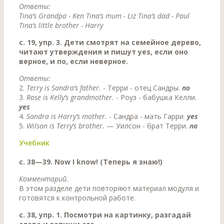
Ответы:
Tina’s Grandpa - Ken Tina’s mum - Liz Tina’s dad - Paul
Tina’s little brother - Harry
c. 19, упр. 3. Дети смотрят на семейное дерево,
читают утверждения и пишут yes, если оно
верное, и по, если неверное.
Ответы:
2.
Terry is Sandra’s father.
- Терри - отец Сандры.
nо
3.
Rose is Kelly’s grandmother.
- Роуз - бабушка Келли.
yes
4.
Sandra is Harry’s mother.
- Сандра - мать Гарри.
yes
5.
Wilson is Terry’s brother.
— Уилсон - брат Терри.
no
Учебник
с. 38—39. Now I know! (Теперь я знаю!)
Комментарий.
В этом разделе дети повторяют материал модуля и
готовятся к контрольной работе.
с. 38, упр. 1. Посмотри на картинку, разгадай