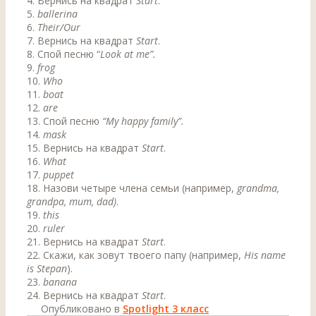
4. Вернись на квадрат
Start
.
5.
ballerina
6.
Their/Our
7. Вернись на квадрат
Start
.
8. Спой песню “
Look at me”.
9.
frog
10.
Who
11.
boat
12.
are
13. Спой песню
“My happy family”.
14.
mask
15. Вернись на квадрат
Start
.
16.
What
17.
puppet
18. Назови четыре члена семьи (например,
grandma,
grandpa, mum, dad)
.
19.
this
20.
ruler
21. Вернись на квадрат
Start
.
22. Скажи, как зовут твоего папу (например,
His name
is Stepan
).
23.
banana
24. Вернись на квадрат
Start
.
Опубликовано в
Spotlight 3 класс