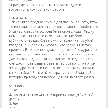
Комментарий.
Играя, дети повторяют материал модуля и
готовятся к контрольной работе.
Как играть.
Так как игра предназначена для парной работы, кто-
то из родителей может поиграть вместе с ребёнком.
У каждого игрока должна быть своя фишка. Фишку
помещают на старте (
Start
). Играющие бросают
кубик по очереди. Когда они попадают на голубой
квадрат, они должны назвать изображённый там
предмет. Если они попадают на розовый квадрат, то
называют пропущенное слово. В жёлтом квадрате
даётся команда выполнить какое-то задание. Если
они дают правильные ответы, то остаются на этом
же квадрате, а если нет, то возвращаются снова в
квадрат
Start
. Есть ещё квадраты с синей кляксой, с
которых приходится возвращаться на старт (
Start
).
Ответы:
1.
His
2. Назови четыре цвета (например,
blue, yellow, red,
green
).
3.
Her