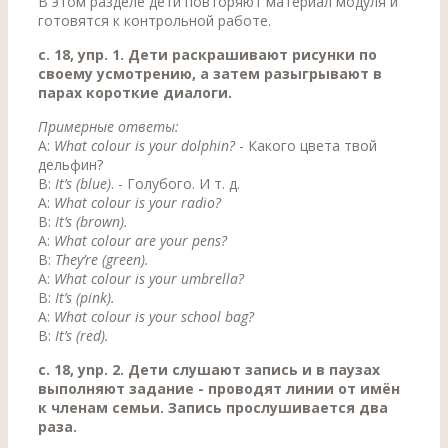
В этом разделе дети повторяют материал модуля и
готовятся к контрольной работе.
с. 18, упр. 1. Дети раскрашивают рисунки по
своему усмотрению, а затем разыгрывают в
парах короткие диалоги.
Примерные ответы:
A:
What colour is your dolphin?
- Какого цвета твой
дельфин?
В:
It’s (blue)
. - Голубого. И т. д.
A:
What colour is your radio?
В:
It’s (brown).
A:
What colour are your pens?
В:
They’re (green).
A:
What colour is your umbrella?
B:
It’s (pink).
A:
What colour is your school bag?
B:
It’s (red).
c. 18, ynp. 2. Дети слушают запись и в паузах
выполняют задание - проводят линии от имён
к членам семьи. Запись прослушивается два
раза.