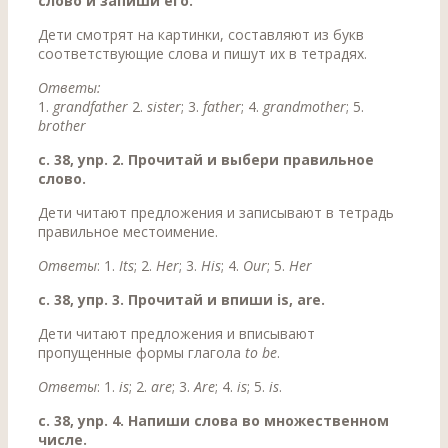
слово и запиши его.
Дети смотрят на картинки, составляют из букв
соответствующие слова и пишут их в тетрадях.
Ответы:
1.
grandfather
2.
sister
; 3.
father
; 4.
grandmother
; 5.
brother
c. 38, ynp. 2. Прочитай и выбери правильное
слово.
Дети читают предложения и записывают в тетрадь
правильное местоимение.
Ответы
: 1.
Its
; 2.
Her
; 3.
His
; 4.
Our
; 5.
Her
c. 38, упр. 3. Прочитай и впиши is, are.
Дети читают предложения и вписывают
пропущенные формы глагола
to be
.
Ответы
: 1.
is
; 2.
are
; 3.
Are
; 4.
is
; 5.
is
.
c. 38, ynp. 4. Напиши слова во множественном
числе.